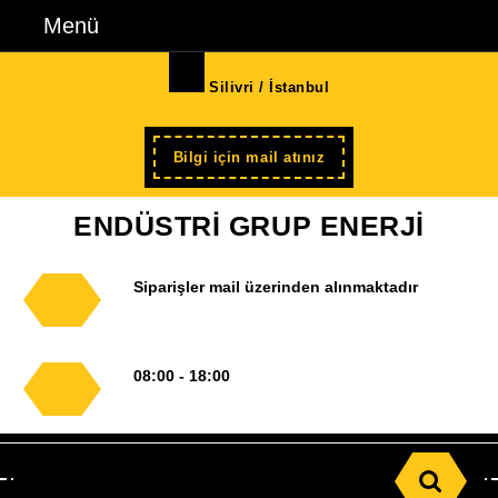
İçeriğe
Menü
Menü
geç
Skip
Silivri / İstanbul
to
Content
Şimdi
Bilgi için mail atınız
kayıt
ENDÜSTRİ GRUP ENERJİ
Siparişler mail üzerinden alınmaktadır
08:00 - 18:00
Search