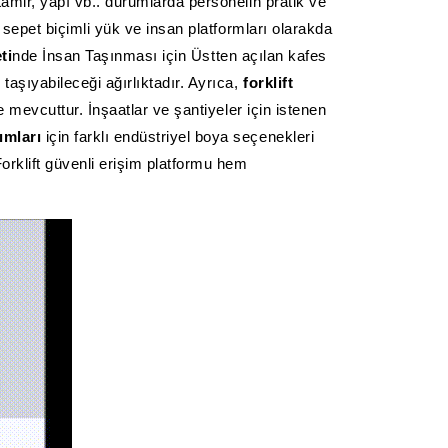
 tamir, yapı vb.. duruml
arda personelin pratik ve
n sepet biçimli yük ve
insan platformları olarakda
ti
nde İnsan Taşınması için Üs
tten açılan kafes
taşıyabileceği ağırlıktadır. Ayrıca,
forklift
e mevcuttur. İnşaatlar ve şantiyeler için istenen
ımları
için farklı endüstriyel boya seçenekleri
Forklift güvenli erişim platformu hem