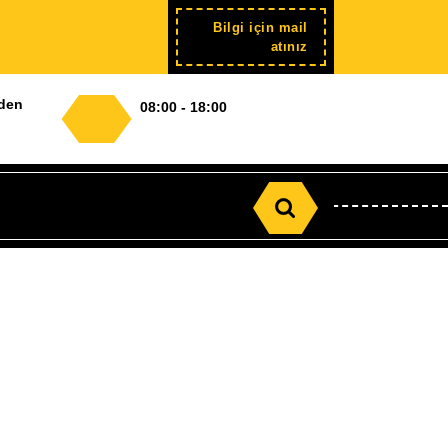
Bilgi için mail
Şimdi
atınız
kayıt
nden
08:00 - 18:00
Search
for: