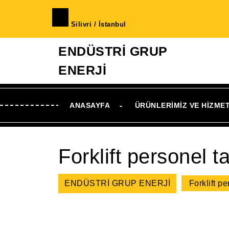
İçeriğe
geç
Silivri / İstanbul
Skip
to
ENDÜSTRİ GRUP
Content
ENERJİ
ANASAYFA
ÜRÜNLERIMIZ VE HIZME
Forklift personel t
ENDÜSTRİ GRUP ENERJİ
Forklift p