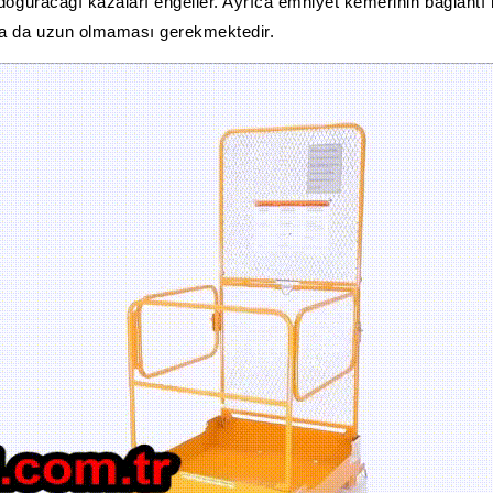
doğuracağı kazaları engeller. Ayrıca emniyet kemerinin bağlantı
ya da uzun olmaması gerekmektedir.