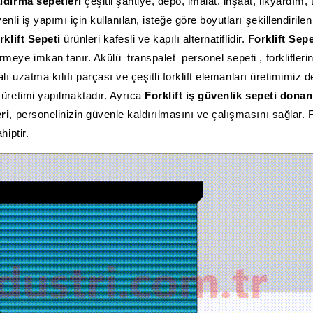
ldırma sepetleri
çeşitli şantiye, depo, imalat, inşaat, ilkyardım,
li iş yapımı için kullanılan, isteğe göre boyutları şekillendirile
klift Sepeti
ürünleri kafesli ve kapılı alternatiflidir.
Forklift Sepe
ye imkan tanır. Akülü transpalet personel sepeti , forkliflerin 
ı uzatma kılıfı parçası ve çeşitli forklift elemanları üretimimiz d
üretimi yapılmaktadır. Ayrıca
Forklift iş güvenlik sepeti donan
ri
, personelinizin güvenle kaldırılmasını ve çalışmasını sağlar. 
hiptir.