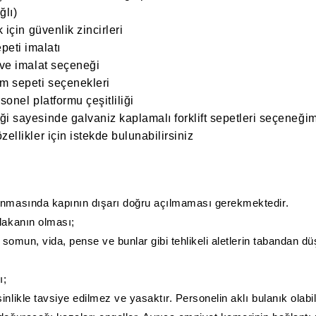
ğlı)
 için güvenlik zincirleri
epeti imalatı
 ve imalat seçeneği
am sepeti seçenekleri
onel platformu çeşitliliği
ği sayesinde galvaniz kaplamalı forklift sepetleri seçeneği
ellikler için istekde bulunabilirsiniz
nmasında kapının dışarı doğru açılmaması gerekmektedir.
akanın olması;
omun, vida, pense ve bunlar gibi tehlikeli aletlerin tabandan 
ı;
le tavsiye edilmez ve yasaktır. Personelin aklı bulanık olabilir