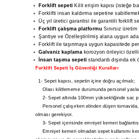
Forklift sepeti
Kilit erişim kapısı (isteğe ba
Forklifti insan kaldırma sepetine sabitlemek
Üç yıl üretici garantisi ile garantili forklift s
Forklift çalışma platformu
Sınırsız üretim
Şantiye ve Özelleştirilmiş alana uygun ad
Forklift ile taşınmaya uygun kapasitede pers
Galvaniz kaplama
korozyon önleyici özelli
İnsan taşıma sepeti
standardı dışında ek öz
Forklift Sepeti İş Güvenliği Kuralları
1- Sepet kapısı, sepetin içine doğru açılmalı;
Olası kilitlememe durumunda personel yasla
2- Sepet altında 100mm yüksekliğinde sac pl
Personel çalışırken elinden düşen tornavida, s
olması gerekiyor.
3- Sepet içerisinde emniyet kemeri bağlantıs
Emniyet kemeri olmadan sepet kullanımı kesinlik