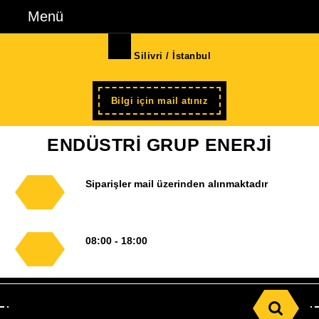
İçeriğe
Menü
Menü
geç
Skip
Silivri / İstanbul
to
Content
Şimdi
Bilgi için mail atınız
kayıt
ENDÜSTRİ GRUP ENERJİ
Siparişler mail üzerinden alınmaktadır
08:00 - 18:00
Search