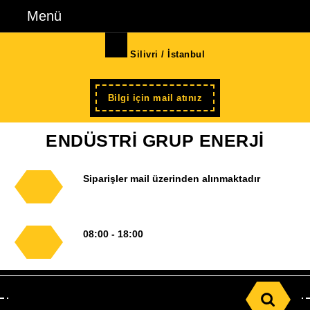
İçeriğe
Menü
Menü
geç
Skip
Silivri / İstanbul
to
Content
Şimdi
Bilgi için mail atınız
kayıt
ENDÜSTRİ GRUP ENERJİ
Siparişler mail üzerinden alınmaktadır
08:00 - 18:00
Search