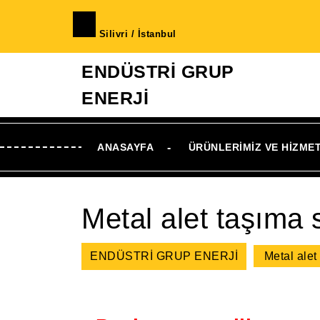
İçeriğe
geç
Silivri / İstanbul
Skip
to
ENDÜSTRİ GRUP
Content
ENERJİ
ANASAYFA
ÜRÜNLERIMIZ VE HIZME
Metal alet taşıma
ENDÜSTRİ GRUP ENERJİ
Metal ale