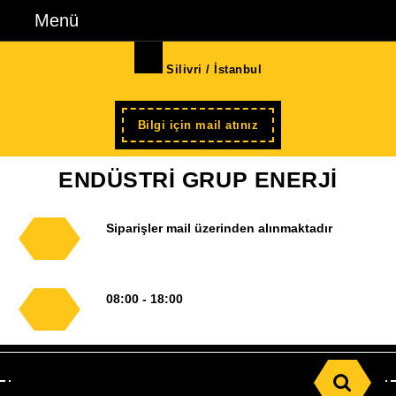
İçeriğe
Menü
Menü
geç
Skip
Silivri / İstanbul
to
Content
Şimdi
Bilgi için mail atınız
kayıt
ENDÜSTRİ GRUP ENERJİ
Siparişler mail üzerinden alınmaktadır
08:00 - 18:00
Search