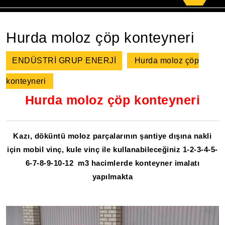
for:
Hurda moloz çöp konteyneri
ENDÜSTRİ GRUP ENERJİ
Hurda moloz çöp
konteyneri
Hurda moloz çöp konteyneri
Kazı, döküntü moloz parçalarının şantiye dışına nakli
için mobil vinç, kule vinç ile kullanabileceğiniz 1-2-3-4-5-
6-7-8-9-10-12 m3 hacimlerde konteyner imalatı
yapılmakta