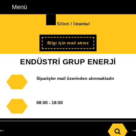
İçeriğe
Menü
Menü
geç
Skip
Silivri / İstanbul
to
Content
Şimdi
Bilgi için mail atınız
kayıt
ENDÜSTRİ GRUP ENERJİ
Siparişler mail üzerinden alınmaktadır
08:00 - 18:00
Search