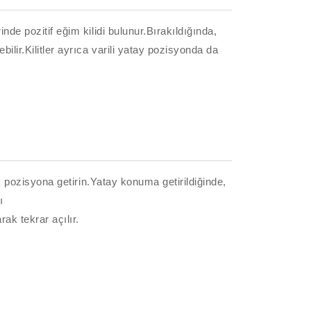
nde pozitif eğim kilidi bulunur.Bırakıldığında,
ilir.Kilitler ayrıca varili yatay pozisyonda da
ık pozisyona getirin.Yatay konuma getirildiğinde,
ı
rak tekrar açılır.