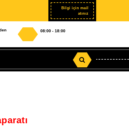
Bilgi için mail
Şimdi
atınız
kayıt
nden
08:00 - 18:00
Search
for:
aparatı