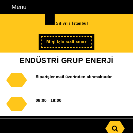
İçeriğe
Menü
Menü
geç
Skip
Silivri / İstanbul
to
Content
Şimdi
Bilgi için mail atınız
kayıt
ENDÜSTRİ GRUP ENERJİ
Siparişler mail üzerinden alınmaktadır
08:00 - 18:00
Search