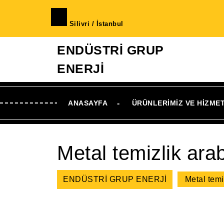
İçeriğe
geç
Silivri / İstanbul
Skip
to
ENDÜSTRİ GRUP
Content
ENERJİ
ANASAYFA
ÜRÜNLERIMIZ VE HIZME
Metal temizlik ara
ENDÜSTRİ GRUP ENERJİ
Metal temi