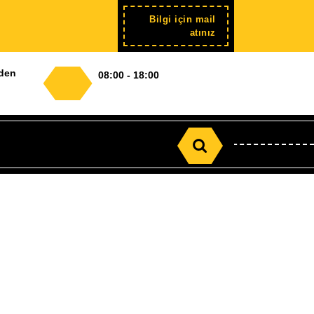
Bilgi için mail
Şimdi
atınız
kayıt
nden
08:00 - 18:00
Search
for: