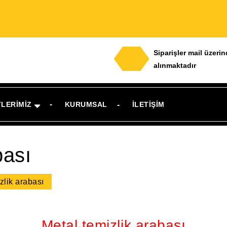
Siparişler mail üzeri
alınmaktadır
TLERIMIZ
KURUMSAL
İLETIŞIM
bası
zlik arabası
Metal temizlik arabası