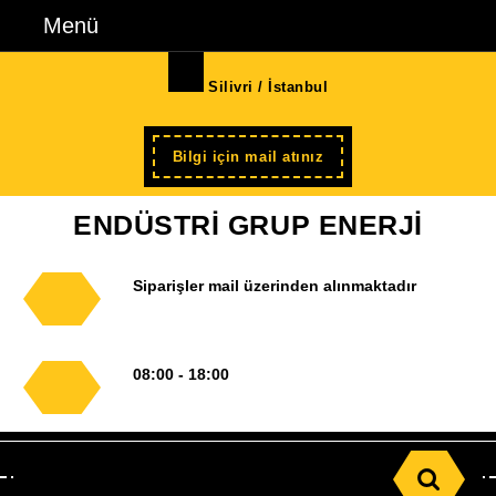
İçeriğe
Menü
Menü
geç
Skip
Silivri / İstanbul
to
Content
Şimdi
Bilgi için mail atınız
kayıt
ENDÜSTRİ GRUP ENERJİ
Siparişler mail üzerinden alınmaktadır
08:00 - 18:00
Search