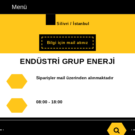
İçeriğe
Menü
Menü
geç
Skip
Silivri / İstanbul
to
Content
Şimdi
Bilgi için mail atınız
kayıt
ENDÜSTRİ GRUP ENERJİ
Siparişler mail üzerinden alınmaktadır
08:00 - 18:00
Search