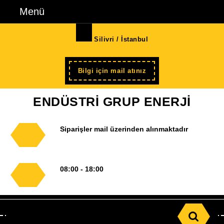
İçeriğe
Menü
Menü
geç
Skip
Silivri / İstanbul
to
Content
Şimdi
Bilgi için mail atınız
kayıt
ENDÜSTRİ GRUP ENERJİ
Siparişler mail üzerinden alınmaktadır
08:00 - 18:00
Search