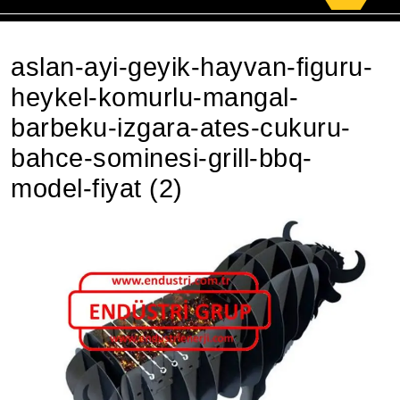
for:
aslan-ayi-geyik-hayvan-figuru-
heykel-komurlu-mangal-
barbeku-izgara-ates-cukuru-
bahce-sominesi-grill-bbq-
model-fiyat (2)