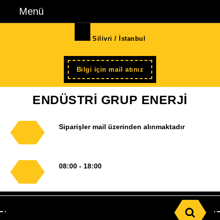
İçeriğe
Menü
Menü
geç
Skip
Silivri / İstanbul
to
Content
Şimdi
Bilgi için mail atınız
kayıt
ENDÜSTRİ GRUP ENERJİ
Siparişler mail üzerinden alınmaktadır
08:00 - 18:00
Search