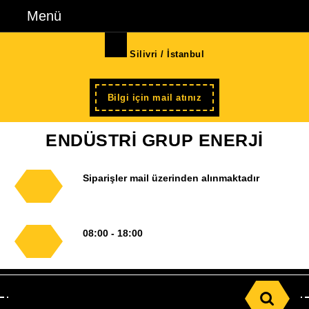
İçeriğe
Menü
Menü
geç
Skip
Silivri / İstanbul
to
Content
Şimdi
Bilgi için mail atınız
kayıt
ENDÜSTRİ GRUP ENERJİ
Siparişler mail üzerinden alınmaktadır
08:00 - 18:00
Search