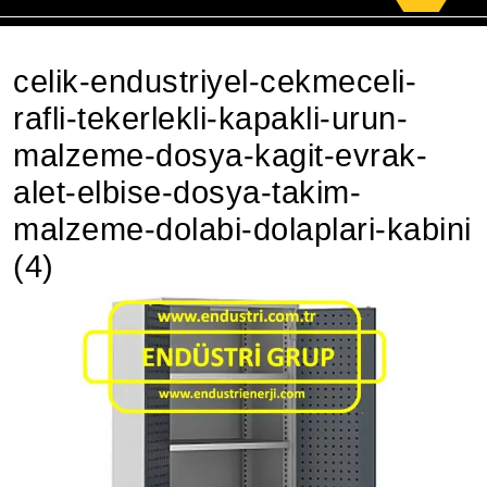
for:
celik-endustriyel-cekmeceli-
rafli-tekerlekli-kapakli-urun-
malzeme-dosya-kagit-evrak-
alet-elbise-dosya-takim-
malzeme-dolabi-dolaplari-kabini
(4)