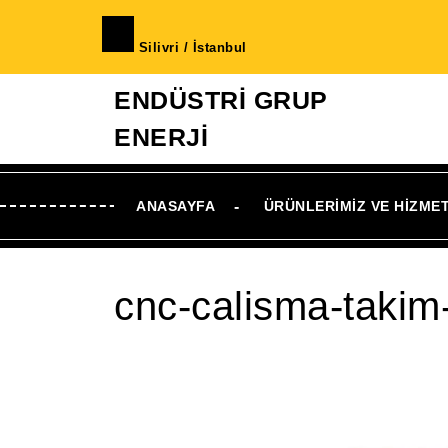
İçeriğe
geç
Silivri / İstanbul
Skip
to
ENDÜSTRİ GRUP
Content
ENERJİ
ANASAYFA
ÜRÜNLERIMIZ VE HIZME
cnc-calisma-takim