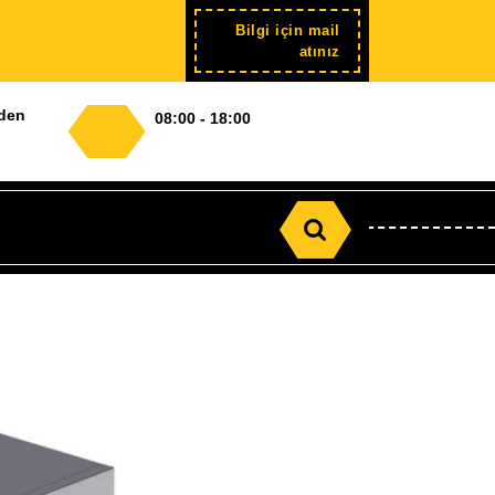
Bilgi için mail
Şimdi
atınız
kayıt
nden
08:00 - 18:00
Search
for: