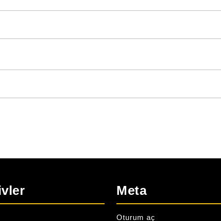
ivler
Meta
Oturum aç