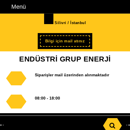
İçeriğe
Menü
Menü
geç
Skip
Silivri / İstanbul
to
Content
Şimdi
Bilgi için mail atınız
kayıt
ENDÜSTRİ GRUP ENERJİ
Siparişler mail üzerinden alınmaktadır
08:00 - 18:00
Search