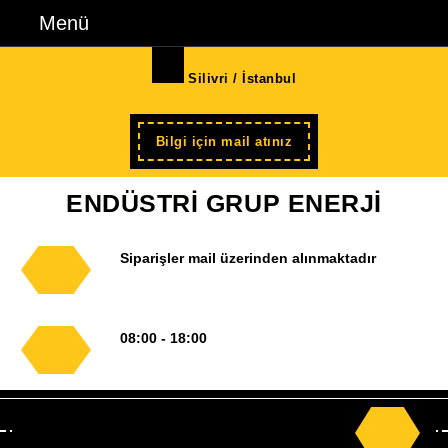
İçeriğe
Menü
Menü
geç
Skip
Silivri / İstanbul
to
Content
Şimdi
Bilgi için mail atınız
kayıt
ENDÜSTRİ GRUP ENERJİ
Siparişler mail üzerinden alınmaktadır
08:00 - 18:00
Search