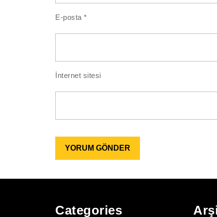
E-posta
*
İnternet sitesi
Categories
Arş