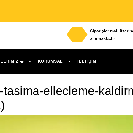
Siparişler mail üzeri
alınmaktadır
TLERIMIZ
KURUMSAL
İLETIŞIM
l-tasima-ellecleme-kaldi
)