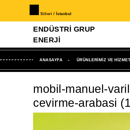
İçeriğe
geç
Silivri / İstanbul
Skip
to
ENDÜSTRİ GRUP
Content
ENERJİ
ANASAYFA
ÜRÜNLERIMIZ VE HIZME
mobil-manuel-vari
cevirme-arabasi (1