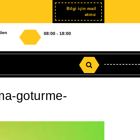
Bilgi için mail
Şimdi
atınız
kayıt
nden
08:00 - 18:00
Search
for:
rma-goturme-