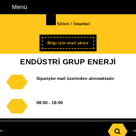
İçeriğe
Menü
Menü
geç
Skip
Silivri / İstanbul
to
Content
Şimdi
Bilgi için mail atınız
kayıt
ENDÜSTRİ GRUP ENERJİ
Siparişler mail üzerinden alınmaktadır
08:00 - 18:00
Search