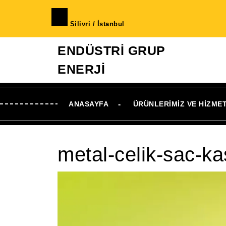
İçeriğe
geç
Silivri / İstanbul
Skip
to
ENDÜSTRİ GRUP
Content
ENERJİ
ANASAYFA
ÜRÜNLERIMIZ VE HIZME
metal-celik-sac-kas