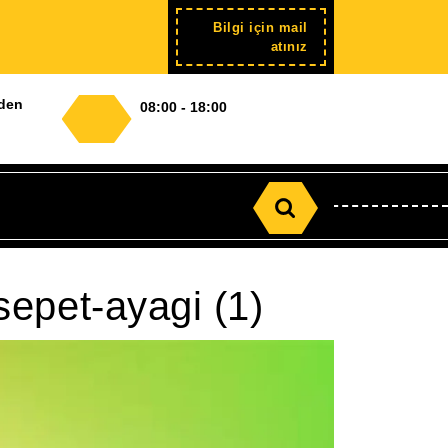
Bilgi için mail
Şimdi
atınız
kayıt
nden
08:00 - 18:00
Search
for:
-sepet-ayagi (1)