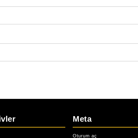
ivler
Meta
Oturum aç