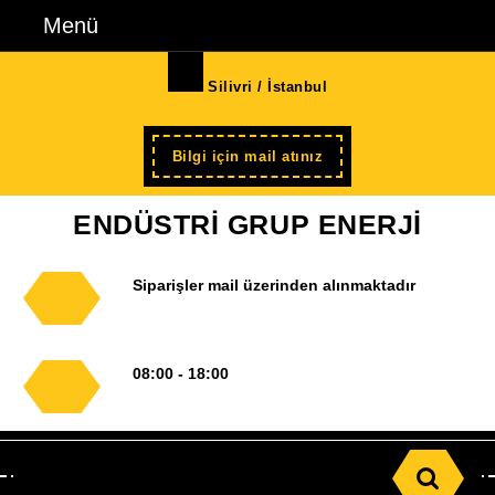
İçeriğe
Menü
Menü
geç
Skip
Silivri / İstanbul
to
Content
Şimdi
Bilgi için mail atınız
kayıt
ENDÜSTRİ GRUP ENERJİ
Siparişler mail üzerinden alınmaktadır
08:00 - 18:00
Search