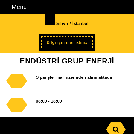
İçeriğe
Menü
Menü
geç
Skip
Silivri / İstanbul
to
Content
Şimdi
Bilgi için mail atınız
kayıt
ENDÜSTRİ GRUP ENERJİ
Siparişler mail üzerinden alınmaktadır
08:00 - 18:00
Search