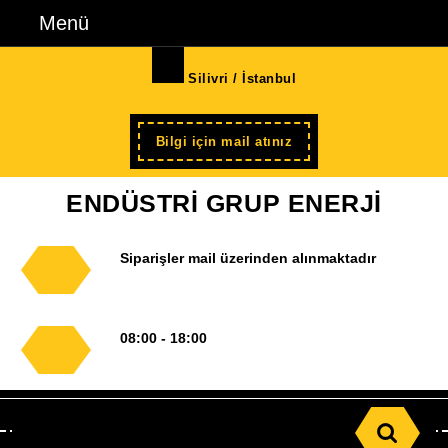
İçeriğe
Menü
Menü
geç
Skip
Silivri / İstanbul
to
Content
Şimdi
Bilgi için mail atınız
kayıt
ENDÜSTRİ GRUP ENERJİ
Siparişler mail üzerinden alınmaktadır
08:00 - 18:00
Search