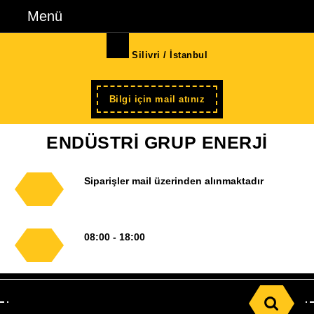
İçeriğe
Menü
Menü
geç
Skip
Silivri / İstanbul
to
Content
Şimdi
Bilgi için mail atınız
kayıt
ENDÜSTRİ GRUP ENERJİ
Siparişler mail üzerinden alınmaktadır
08:00 - 18:00
Search