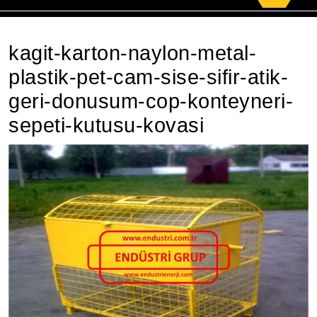
for:
kagit-karton-naylon-metal-
plastik-pet-cam-sise-sifir-atik-
geri-donusum-cop-konteyneri-
sepeti-kutusu-kovasi