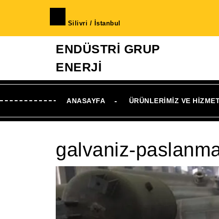
İçeriğe
geç
Silivri / İstanbul
Skip
to
ENDÜSTRİ GRUP
Content
ENERJİ
ANASAYFA
ÜRÜNLERIMIZ VE HIZME
galvaniz-paslanmaz