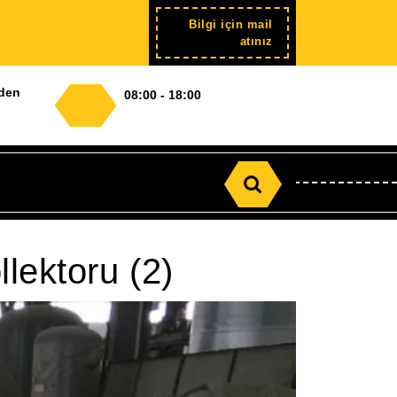
Bilgi için mail
Şimdi
atınız
kayıt
nden
08:00 - 18:00
Search
for:
lektoru (2)