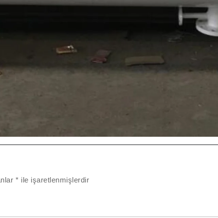
anlar
*
ile işaretlenmişlerdir