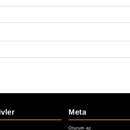
ivler
Meta
Oturum aç