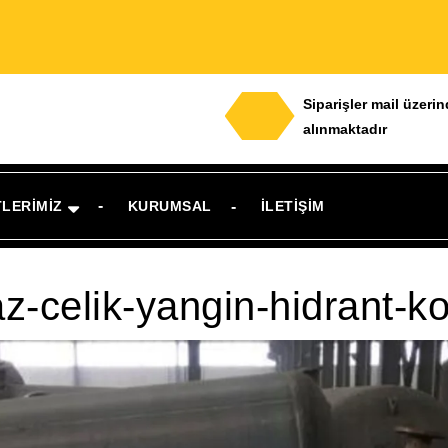
Siparişler mail üzeri
alınmaktadır
TLERIMIZ
KURUMSAL
İLETIŞIM
-celik-yangin-hidrant-kol