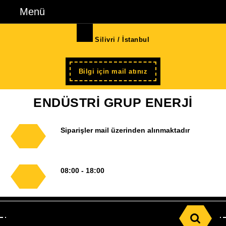
İçeriğe
Menü
Menü
geç
Skip
Silivri / İstanbul
to
Content
Şimdi
Bilgi için mail atınız
kayıt
ENDÜSTRİ GRUP ENERJİ
Siparişler mail üzerinden alınmaktadır
08:00 - 18:00
Search