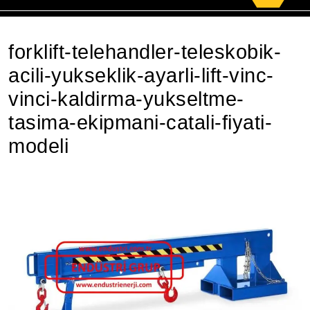
for:
forklift-telehandler-teleskobik-
acili-yukseklik-ayarli-lift-vinc-
vinci-kaldirma-yukseltme-
tasima-ekipmani-catali-fiyati-
modeli