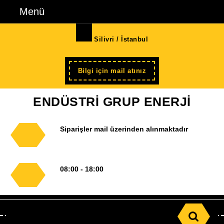
İçeriğe
Menü
Menü
geç
Skip
Silivri / İstanbul
to
Content
Şimdi
Bilgi için mail atınız
kayıt
ENDÜSTRİ GRUP ENERJİ
Siparişler mail üzerinden alınmaktadır
08:00 - 18:00
Search