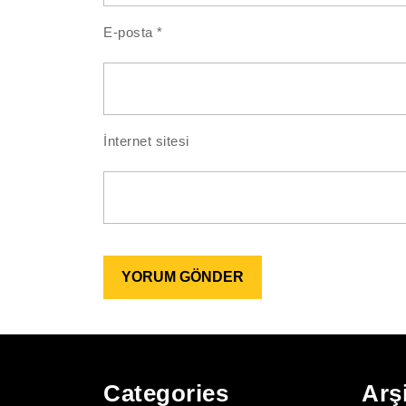
E-posta
*
İnternet sitesi
Categories
Arş