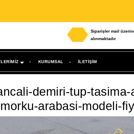
Siparişler mail üzeri
alınmaktadır
TLERIMIZ
KURUMSAL
İLETIŞIM
ancali-demiri-tup-tasima
morku-arabasi-modeli-fiy