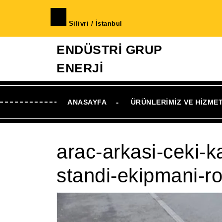
İçeriğe
geç
Silivri / İstanbul
Skip
to
ENDÜSTRİ GRUP
Content
ENERJİ
ANASAYFA
ÜRÜNLERIMIZ VE HIZME
arac-arkasi-ceki-k
standi-ekipmani-ro