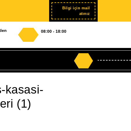
Bilgi için mail
Şimdi
atınız
kayıt
nden
08:00 - 18:00
Search
for:
s-kasasi-
eri (1)