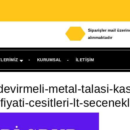
Siparişler mail üzeri
alınmaktadır
TLERIMIZ
KURUMSAL
İLETIŞIM
devirmeli-metal-talasi-ka
yati-cesitleri-lt-secenekl