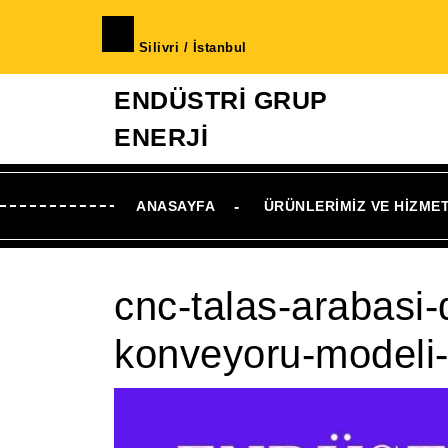
İçeriğe
geç
Silivri / İstanbul
Skip
to
ENDÜSTRİ GRUP
Content
ENERJİ
ANASAYFA
ÜRÜNLERIMIZ VE HIZME
cnc-talas-arabasi-
konveyoru-modeli-fi