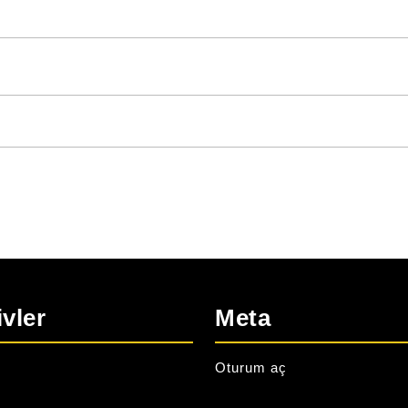
ivler
Meta
Oturum aç