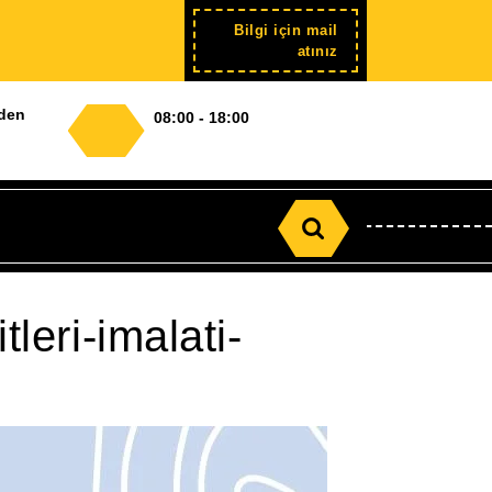
Bilgi için mail
Şimdi
atınız
kayıt
nden
08:00 - 18:00
Search
for:
leri-imalati-