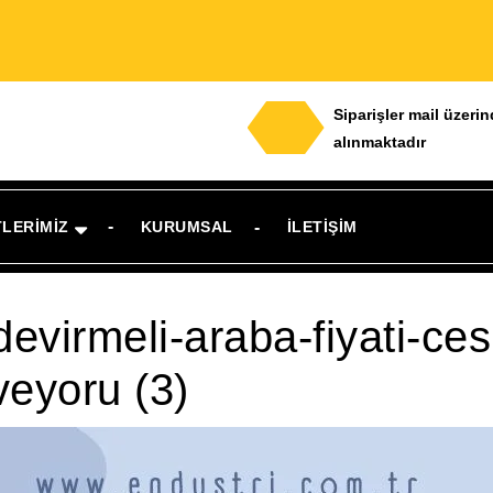
Siparişler mail üzeri
alınmaktadır
TLERIMIZ
KURUMSAL
İLETIŞIM
evirmeli-araba-fiyati-cesit
veyoru (3)