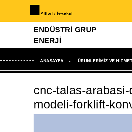
İçeriğe
geç
Silivri / İstanbul
Skip
to
ENDÜSTRİ GRUP
Content
ENERJİ
ANASAYFA
ÜRÜNLERIMIZ VE HIZME
cnc-talas-arabasi-d
modeli-forklift-kon