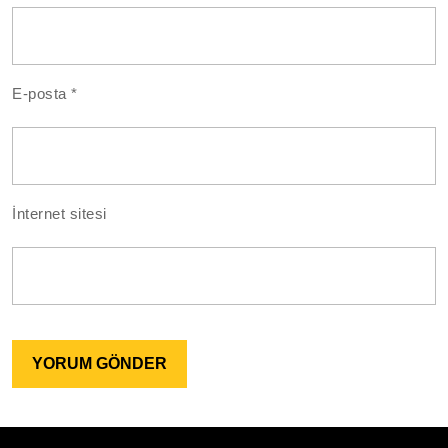
E-posta
*
İnternet sitesi