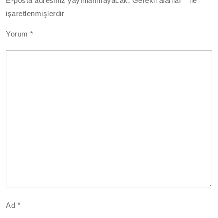
E-posta adresiniz yayınlanmayacak.
Gerekli alanlar
*
ile
işaretlenmişlerdir
Yorum
*
Ad
*