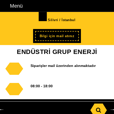
İçeriğe
Menü
Menü
geç
Skip
Silivri / İstanbul
to
Content
Şimdi
Bilgi için mail atınız
kayıt
ENDÜSTRİ GRUP ENERJİ
Siparişler mail üzerinden alınmaktadır
08:00 - 18:00
Search