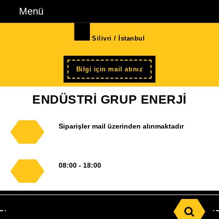
İçeriğe
Menü
Menü
geç
Skip
Silivri / İstanbul
to
Content
Şimdi
Bilgi için mail atınız
kayıt
ENDÜSTRİ GRUP ENERJİ
Siparişler mail üzerinden alınmaktadır
08:00 - 18:00
Search