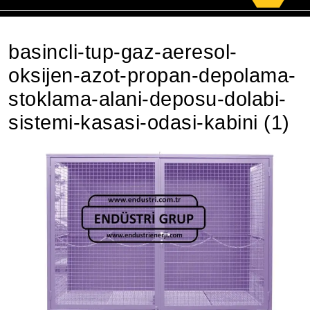
for:
basincli-tup-gaz-aeresol-
oksijen-azot-propan-depolama-
stoklama-alani-deposu-dolabi-
sistemi-kasasi-odasi-kabini (1)