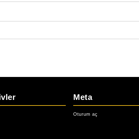
ivler
Meta
Oturum aç