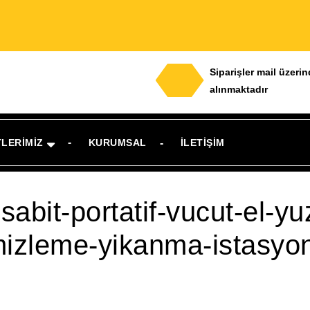
Siparişler mail üzeri
alınmaktadır
TLERIMIZ
KURUMSAL
İLETIŞIM
-sabit-portatif-vucut-el-
izleme-yikanma-istasyonu