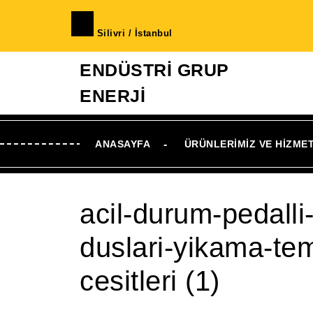
İçeriğe
geç
Silivri / İstanbul
Skip
to
ENDÜSTRİ GRUP
Content
ENERJİ
ANASAYFA
ÜRÜNLERIMIZ VE HIZME
acil-durum-pedalli
duslari-yikama-tem
cesitleri (1)