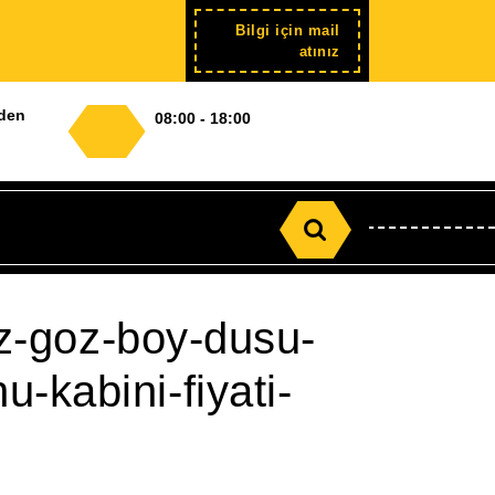
Bilgi için mail
Şimdi
atınız
kayıt
nden
08:00 - 18:00
Search
for:
yuz-goz-boy-dusu-
-kabini-fiyati-