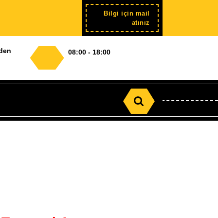
Bilgi için mail
Şimdi
atınız
kayıt
nden
08:00 - 18:00
Search
for: