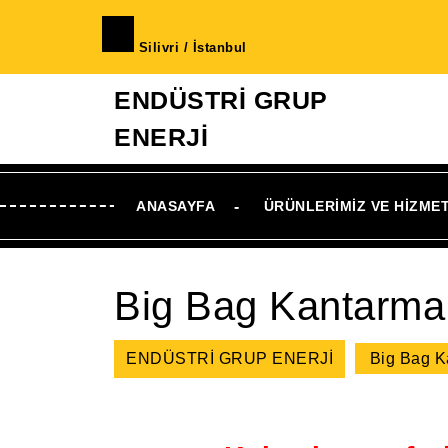
İçeriğe
geç
Silivri / İstanbul
Skip
to
ENDÜSTRİ GRUP
Content
ENERJİ
ANASAYFA
ÜRÜNLERIMIZ VE HIZME
Big Bag Kantarma 
ENDÜSTRİ GRUP ENERJİ
Big Bag K