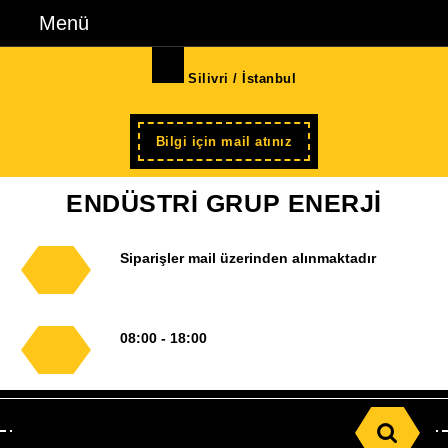
İçeriğe
Menü
Menü
geç
Skip
Silivri / İstanbul
to
Content
Şimdi
Bilgi için mail atınız
kayıt
ENDÜSTRİ GRUP ENERJİ
Siparişler mail üzerinden alınmaktadır
08:00 - 18:00
Search